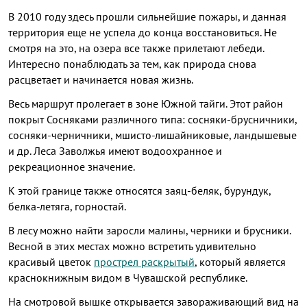
В 2010 году здесь прошли сильнейшие пожары, и данная
территория еще не успела до конца восстановиться. Не
смотря на это, на озера все также прилетают лебеди.
Интересно понаблюдать за тем, как природа снова
расцветает и начинается новая жизнь.
Весь маршрут пролегает в зоне Южной тайги. Этот район
покрыт Сосняками различного типа: сосняки-брусничники,
сосняки-черничники, мшисто-лишайниковые, ландышевые
и др. Леса Заволжья имеют водоохранное и
рекреационное значение.
К этой границе также относятся заяц-беляк, бурундук,
белка-летяга, горностай.
В лесу можно найти заросли малины, черники и брусники.
Весной в этих местах можно встретить удивительно
красивый цветок
прострел раскрытый
, который является
краснокнижным видом в Чувашской республике.
На смотровой вышке открывается завораживающий вид на