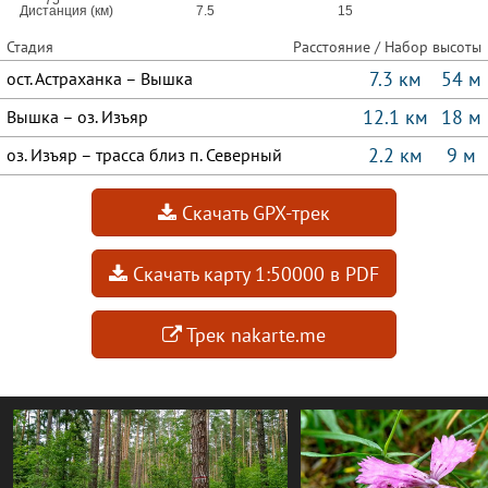
Стадия
Расстояние / Набор высоты
7.3 км
54 м
ост. Астраханка – Вышка
12.1 км
18 м
Вышка – оз. Изъяр
2.2 км
9 м
оз. Изъяр – трасса близ п. Северный
Скачать GPX-трек
Скачать карту 1:50000 в PDF
Трек nakarte.me