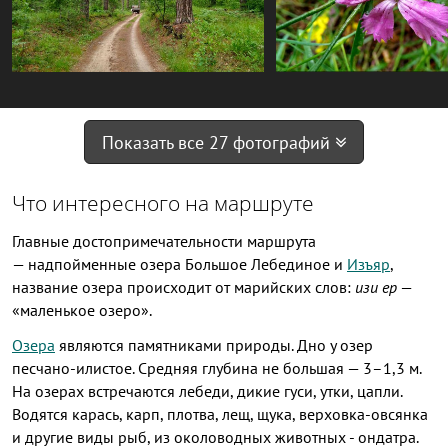
Показать все 27 фотографий
Что интересного на маршруте
Главные достопримечательности маршрута
— надпойменные озера Большое Лебединое и
Изъяр
,
название озера происходит от марийских слов:
изи ер
—
«маленькое озеро».
Озера
являются памятниками природы. Дно у озер
песчано-илистое. Средняя глубина не большая — 3–1,3 м.
На озерах встречаются лебеди, дикие гуси, утки, цапли.
Водятся карась, карп, плотва, лещ, щука, верховка-овсянка
и другие виды рыб, из околоводных животных - ондатра.