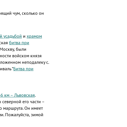
ящий чум, сколько он
й усадьбой
и
храмом
еская
битва при
 Москву, были
ности войском князя
оложенном неподалеку с.
валь “
Битва при
66 км – Львовская
.
 северной его части –
о маршрута. Он имеет
и. Пожалуйста, зимой