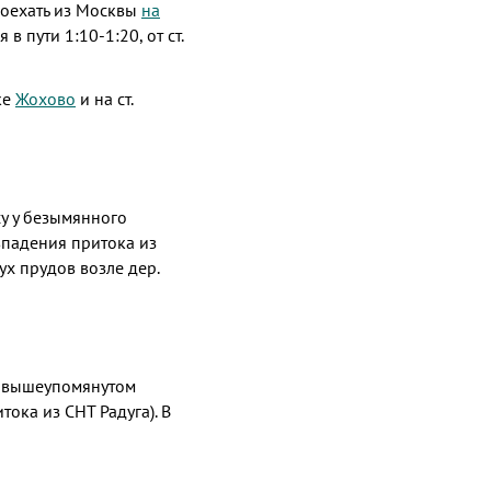
доехать из Москвы
на
в пути 1:10-1:20, от ст.
ке
Жохово
и на ст.
су у безымянного
впадения притока из
ух прудов возле дер.
 в вышеупомянутом
ока из СНТ Радуга). В