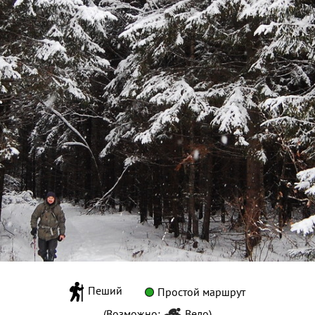
Пеший
Простой маршрут
(Возможно:
Вело
)