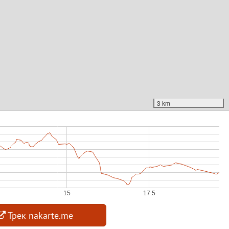
3 km
Трек nakarte.me