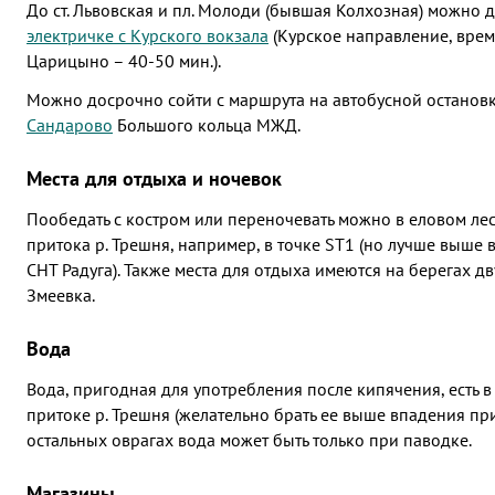
До ст. Львовская и пл. Молоди (бывшая Колхозная) можно 
электричке с Курского вокзала
(Курское направление, время 
Царицыно – 40-50 мин.).
Можно досрочно сойти с маршрута на автобусной останов
Сандарово
Большого кольца МЖД.
Места для отдыха и ночевок
Пообедать с костром или переночевать можно в еловом ле
притока р. Трешня, например, в точке ST1 (но лучше выше 
СНТ Радуга). Также места для отдыха имеются на берегах дв
Змеевка.
Вода
Вода, пригодная для употребления после кипячения, есть
притоке р. Трешня (желательно брать ее выше впадения прит
остальных оврагах вода может быть только при паводке.
Магазины