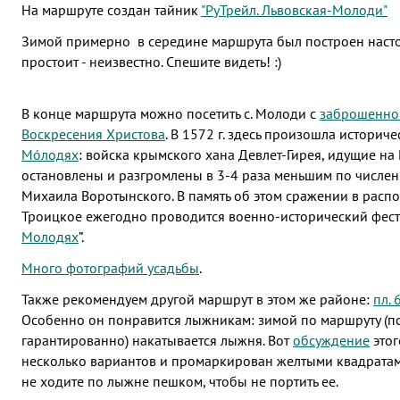
На маршруте создан тайник
"РуТрейл. Львовская-Молоди"
Зимой примерно в середине маршрута был построен насто
простоит - неизвестно. Спешите видеть! :)
В конце маршрута можно посетить с. Молоди с
заброшенно
Воскресения Христова
. В 1572 г. здесь произошла историч
Мóлодях
: войска крымского хана Девлет-Гирея, идущие на
остановлены и разгромлены в 3-4 раза меньшим по числен
Михаила Воротынского. В память об этом сражении в расп
Троицкое ежегодно проводится военно-исторический фести
Молодях
”.
Много фотографий усадьбы
.
Также рекомендуем другой маршрут в этом же районе:
пл. 
Особенно он понравится лыжникам: зимой по маршруту (по
гарантированно) накатывается лыжня. Вот
обсуждение
этог
несколько вариантов и промаркирован желтыми квадратам
не ходите по лыжне пешком, чтобы не портить ее.