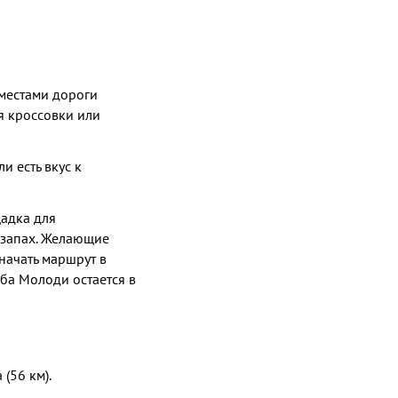
 местами дороги
я кроссовки или
и есть вкус к
щадка для
я запах. Желающие
начать маршрут в
ьба Молоди остается в
(56 км).