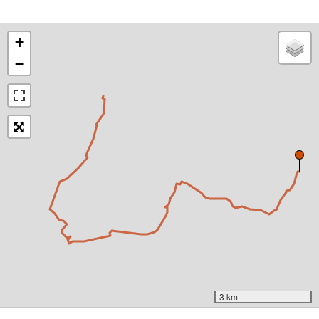
+
−
3 km