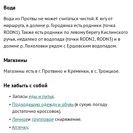
Вода
Вода из Протвы не может считаться чистой. К югу от
маршрута, в долине р. Городянка есть родники (точка
RODN1). Также есть родники по левому берегу Кислинского
ручья, недалеко от водопада (точки RODN2, RODN3) и в
долине р. Лохоловки рядом с Ершовским водопадом.
Магазины
Магазины есть в г. Протвино и Кременки, в с. Троицкое.
Не забыть с собой
Запасы
еды и питья
.
Подходящую одежду и обувь
(в сухую погоду
достаточно кроссовок).
Личное
и
групповое
снаряжение.
Аптечку
.