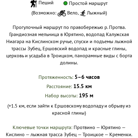
Пеший
Простой маршрут
(Возможно:
Вело
,
Лыжный
)
Прогулочный маршрут по правобережью р. Протва.
Грандиозная мельница в Юрятино, водопад Калужская
Ниагара на Кислинском ручье, спуски и подъемы лыжной
трассы Зубец, Ершовский водопад и красные глины,
церковь и усадьба в Троицком, панорамные виды с борта
долины.
5–6 часов
Протяженность
15.5 км
Расстояние
195 м
Набор высоты
(+1.5 км, если зайти к Ершовскому водопаду и обрыву из
красной глины)
Ключевые точки маршрута:
Протвино — Юрятино —
Кислино — лыжная трасса Зубец — Троицкое — Кременки.