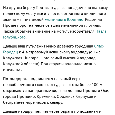
На другом берегу Протвы, куда вы попадаете по шаткому
подвесному мосту, высится остов огромного кирпичного
здания – пятиэтажной
мельницы в Юрятино
. Рядом на
Протве порог на месте бывшей мельничной плотины.
Также обратите внимание на могилу изобретателя
Павла
Голубицкого
.
Дальше ваш путь лежит мимо древнего городища
Спас-
Городец
к 4-метровому Кислинскому водопаду (он же
Калужская Ниагара – это самый высокий водопад
Калужской области). Под струями водопада можно
искупаться.
Потом дорога поднимается на самый верх
правобережного склона, откуда с высоты более 100 м
открываются панорамные виды на долины Протвы и Оки,
города Протвино, Кременки, Оболенск, Серпухов и
бескрайнее море лесов к северу.
Дальше маршрут петляет через овраги по подъемам и