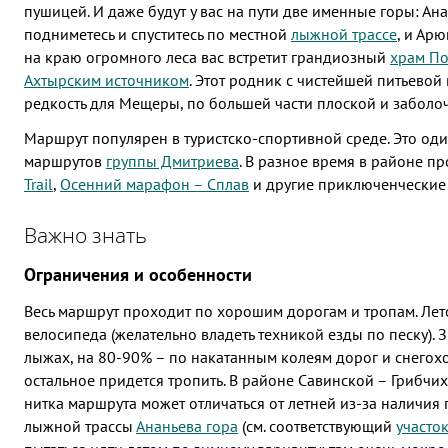
пушицей. И даже будут у вас на пути две именные горы: Ан
подниметесь и спуститесь по местной
лыжной трассе
, и Арю
на краю огромного леса вас встретит грандиозный
храм П
Ахтырским источником
. Этот родник с чистейшей питьевой
редкость для Мещеры, по большей части плоской и заболо
Маршрут популярен в туристско-спортивной среде. Это од
маршрутов
группы Дмитриева
. В разное время в районе п
Trail
,
Осенний марафон – Сплав
и другие приключенческие 
Важно знать
Ограничения и особенности
Весь маршрут проходит по хорошим дорогам и тропам. Лет
велосипеда (желательно владеть техникой езды по песку).
лыжах, на 80-90% – по накатанным колеям дорог и снегох
остальное придется тропить. В районе Савинской – Грибчи
нитка маршрута может отличаться от летней из-за наличия
лыжной трассы
Ананьева гора
(см. соответствующий
участок