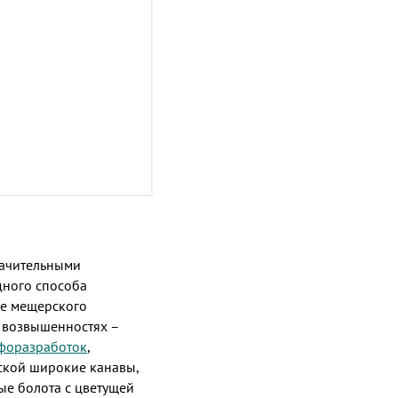
начительными
дного способа
ие мещерского
х возвышенностях –
форазработок
,
ской широкие канавы,
ые болота с цветущей