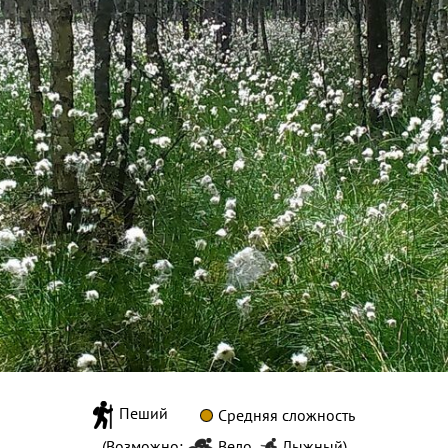
Пеший
Средняя сложность
(Возможно:
Вело
,
Лыжный
)