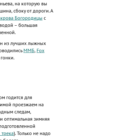
аньева, на которую вы
шина, сбоку от дороги. А
окрова Богородицы
с
 водой – большая
ченной.
ин из лучших лыжных
роводились
ММБ
,
Fox
гонки.
ом годится для
 Зимой проезжаем на
одным следам,
хи оптимальная зимняя
 подготовленной
 трека
). Только не надо