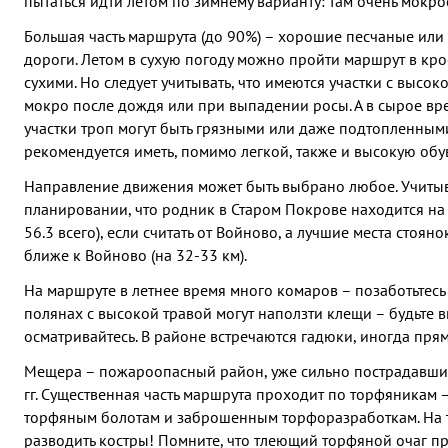
пытаться идти летом по зимнему варианту: там очень мокро
Большая часть маршрута (до 90%) – хорошие песчаные или
дороги. Летом в сухую погоду можно пройти маршрут в кро
сухими. Но следует учитывать, что имеются участки с высоко
мокро после дождя или при выпадении росы. А в сырое вр
участки троп могут быть грязными или даже подтопленными
рекомендуется иметь, помимо легкой, также и высокую обув
Направление движения может быть выбрано любое. Учиты
планировании, что родник в Старом Покрове находится на 
56.3 всего), если считать от Войново, а лучшие места стоян
ближе к Войново (на 32-33 км).
На маршруте в летнее время много комаров – позаботьтесь 
полянах с высокой травой могут наползти клещи – будьте 
осматривайтесь. В районе встречаются гадюки, иногда прям
Мещера – пожароопасный район, уже сильно пострадавший
гг. Существенная часть маршрута проходит по торфяникам 
торфяным болотам и заброшенным торфоразработкам. На
разводить костры! Помните, что тлеющий торфяной очаг 