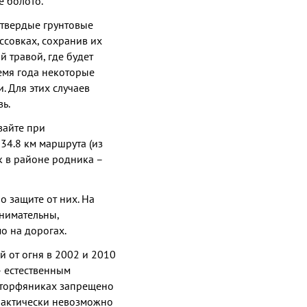
е болото.
 твердые грунтовые
ссовках, сохранив их
й травой, где будет
емя года некоторые
. Для этих случаев
ь.
вайте при
34.8 км маршрута (из
ок в районе родника –
о защите от них. На
внимательны,
о на дорогах.
 от огня в 2002 и 2010
– естественным
 торфяниках запрещено
практически невозможно