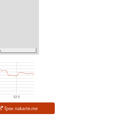
m
Трек nakarte.me