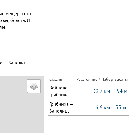
зие мещерского
авы, болота. И
ды.
о — Заполицы.
Стадия
Расстояние / Набор высоты
Войново —
39.7 км
154 м
Грибчиха
Грибчиха —
16.6 км
55 м
Заполицы