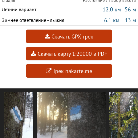
Стадия
Расстояние / Набор высоты
12.0 км
56 м
Летний вариант
6.1 км
13 м
Зимнее ответвление - лыжня
Скачать GPX-трек
Скачать карту 1:20000 в PDF
Трек nakarte.me