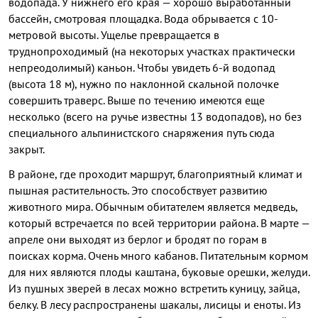
водопада. У нижнего его края — хорошо выработанный
бассейн, смотровая площадка. Вода обрывается с 10-
метровой высоты. Ущелье превращается в
труднопроходимый (на некоторых участках практически
непреодолимый) каньон. Чтобы увидеть 6-й водопад
(высота 18 м), нужно по наклонной скальной полочке
совершить траверс. Выше по течению имеются еще
несколько (всего на ручье известны 13 водопадов), но без
специального альпинистского снаряжения путь сюда
закрыт.
В районе, где проходит маршрут, благоприятный климат и
пышная растительность. Это способствует развитию
животного мира. Обычным обитателем является медведь,
который встречается по всей территории района. В марте —
апреле они выходят из берлог и бродят по горам в
поисках корма. Очень много кабанов. Питательным кормом
для них являются плоды каштана, буковые орешки, желуди.
Из пушных зверей в лесах можно встретить куницу, зайца,
белку. В лесу распространены шакалы, лисицы и еноты. Из