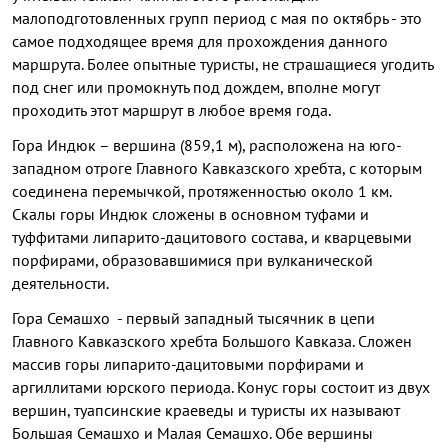
малоподготовленных групп период с мая по октябрь - это
самое подходящее время для прохождения данного
маршрута. Более опытные туристы, не страшащиеся угодить
под снег или промокнуть под дождем, вполне могут
проходить этот маршрут в любое время года.
Гора Индюк – вершина (859,1 м), расположена на юго-
западном отроге Главного Кавказского хребта, с которым
соединена перемычкой, протяженностью около 1 км.
Скалы горы Индюк сложены в основном туфами и
туффитами липарито-дацитового состава, и кварцевыми
порфирами, образовавшимися при вулканической
деятельности.
Гора Семашхо - первый западный тысячник в цепи
Главного Кавказского хребта Большого Кавказа. Сложен
массив горы липарито-дацитовыми порфирами и
аргиллитами юрского периода. Конус горы состоит из двух
вершин, туапсинские краеведы и туристы их называют
Большая Семашхо и Малая Семашхо. Обе вершины