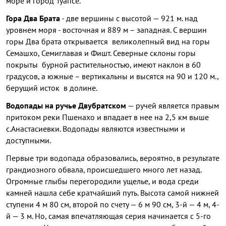
море и город Туапсе.
Гора Два Брата
- две вершины с высотой — 921 м. над
уровнем моря - восточная и 889 м – западная. С вершин
горы Два брата открывается великолепный вид на горы
Семашхо, Семиглавая и Фишт. Северные склоны горы
покрыты бурной растительностью, имеют наклон в 60
градусов, а южные – вертикальны и высятся на 90 и 120 м.,
берущий исток в долине.
Водопады на ручье Двубратском
— ручей является правым
притоком реки Пшенахо и впадает в нее на 2,5 км выше
с.Анастасиевки. Водопады являются известными и
доступными.
Первые три водопада образовались, вероятно, в результате
грандиозного обвала, происшедшего много лет назад.
Огромные глыбы перегородили ущелье, и вода среди
камней нашла себе кратчайший путь. Высота самой нижней
ступени 4 м 80 см, второй по счету — 6 м 90 см, 3-й — 4 м, 4-
й — 3 м. Но, самая впечатляющая серия начинается с 5-го