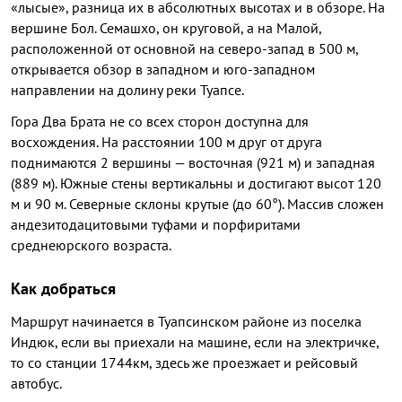
«лысые», разница их в абсолютных высотах и в обзоре. На
вершине Бол. Семашхо, он круговой, а на Малой,
расположенной от основной на северо-запад в 500 м,
открывается обзор в западном и юго-западном
направлении на долину реки Туапсе.
Гора Два Брата не со всех сторон доступна для
восхождения. На расстоянии 100 м друг от друга
поднимаются 2 вершины — восточная (921 м) и западная
(889 м). Южные стены вертикальны и достигают высот 120
м и 90 м. Северные склоны крутые (до 60°). Массив сложен
андезитодацитовыми туфами и порфиритами
среднеюрского возраста.
Как добраться
Маршрут начинается в Туапсинском районе из поселка
Индюк, если вы приехали на машине, если на электричке,
то со станции 1744км, здесь же проезжает и рейсовый
автобус.