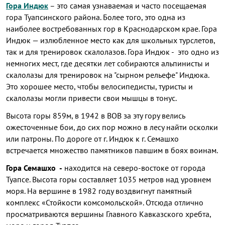
Гора Индюк
– это самая узнаваемая и часто посещаемая
гора Туапсинского района. Более того, это одна из
наиболее востребованных гор в Краснодарском крае. Гора
Индюк — излюбленное место как для школьных турслетов,
так и для тренировок скалолазов. Гора Индюк - это одно из
немногих мест, где десятки лет собираются альпинисты и
скалолазы для тренировок на "сырном рельефе" Индюка.
Это хорошее место, чтобы велосипедисты, туристы и
скалолазы могли привести свои мышцы в тонус.
Высота горы 859м, в 1942 в ВОВ за эту гору велись
ожесточенные бои, до сих пор можно в лесу найти осколки
или патроны. По дороге от г. Индюк к г. Семашхо
встречается множество памятников павшим в боях воинам.
Гора Семашхо -
находится на северо-востоке от города
Туапсе. Высота горы составляет 1035 метров над уровнем
моря. На вершине в 1982 году воздвигнут памятный
комплекс «Стойкости комсомольской». Отсюда отлично
просматриваются вершины Главного Кавказского хребта,