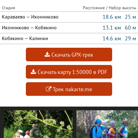
Стадия
Расстояние / Набор высоты
18.6 км
25 м
Караваево — Иконниково
13.1 км
60 м
Иконниково — Кобякино
14.6 км
29 м
Кобякино — Калинки
Скачать GPX-трек
Скачать карту 1:50000 в PDF
Трек nakarte.me