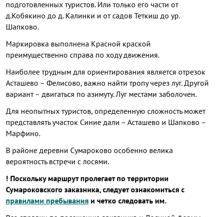
подготовленных туристов. Или только его части от
д.Кобякино до д. Калинки и от садов Теткиш до ур.
Шапково.
Маркировка выполнена Красной краской
преимущественно справа по ходу движения.
Наиболее трудным для ориентирования является отрезок
Асташево – Фелисово, важно найти тропу через луг. Другой
вариант – двигаться по азимуту. Луг местами заболочен.
Для неопытных туристов, определенную сложность может
представлять участок Синие дали – Асташево и Шапково –
Марфино.
В районе деревни Сумароково особенно велика
вероятность встречи с лосями.
! Поскольку маршрут пролегает по территории
Сумароковского заказника, следует ознакомиться с
правилами пребывания
и четко следовать им.