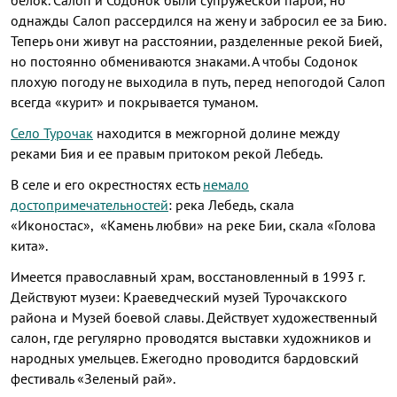
однажды Салоп рассердился на жену и забросил ее за Бию.
Теперь они живут на расстоянии, разделенные рекой Бией,
но постоянно обмениваются знаками. А чтобы Содонок
плохую погоду не выходила в путь, перед непогодой Салоп
всегда «курит» и покрывается туманом.
Село Турочак
находится в межгорной долине между
реками Бия и ее правым притоком рекой Лебедь.
В селе и его окрестностях есть
немало
достопримечательностей
: река Лебедь, скала
«Иконостас», «Камень любви» на реке Бии, скала «Голова
кита».
Имеется православный храм, восстановленный в 1993 г.
Действуют музеи: Краеведческий музей Турочакского
района и Музей боевой славы. Действует художественный
салон, где регулярно проводятся выставки художников и
народных умельцев. Ежегодно проводится бардовский
фестиваль «Зеленый рай».