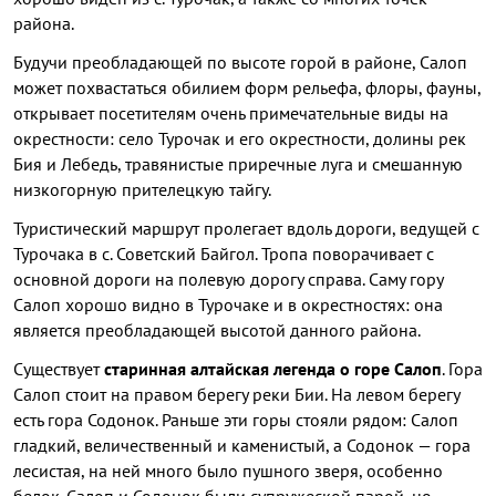
района.
Будучи преобладающей по высоте горой в районе, Салоп
может похвастаться обилием форм рельефа, флоры, фауны,
открывает посетителям очень примечательные виды на
окрестности: село Турочак и его окрестности, долины рек
Бия и Лебедь, травянистые приречные луга и смешанную
низкогорную прителецкую тайгу.
Туристический маршрут пролегает вдоль дороги, ведущей с
Турочака в с. Советский Байгол. Тропа поворачивает с
основной дороги на полевую дорогу справа. Саму гору
Салоп хорошо видно в Турочаке и в окрестностях: она
является преобладающей высотой данного района.
Существует
старинная алтайская легенда о горе Салоп
. Гора
Салоп стоит на правом берегу реки Бии. На левом берегу
есть гора Содонок. Раньше эти горы стояли рядом: Салоп
гладкий, величественный и каменистый, а Содонок — гора
лесистая, на ней много было пушного зверя, особенно
белок. Салоп и Содонок были супружеской парой, но