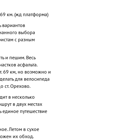
 69 км. (жд платформа)
ь вариантов
знанного выбора
ристам с разным
ь и пешим. Весь
астков асфальта.
. 69 км, но возможно и
делать для велосипеда
о ст. Орехово.
дит в несколько
шрут в двух местах
ть единое путешествие
ое. Летом в сухое
можен их обход.