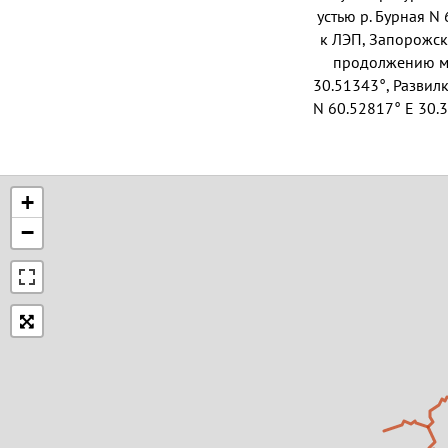
устью р. Бурная N
к ЛЭП, Запорожск
продолжению ма
30.51343°, Развил
N 60.52817° E 30.
+
−