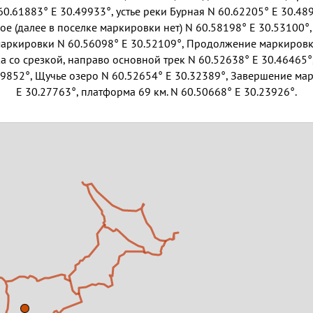
 60.61883° E 30.49933°, устье реки Бурная N 60.62205° E 30.48
ое (далее в поселке маркировки нет) N 60.58198° E 30.53100°,
ркировки N 60.56098° E 30.52109°, Продолжение маркировк
ка со срезкой, направо основной трек N 60.52638° E 30.46465°
39852°, Щучье озеро N 60.52654° E 30.32389°, Завершение ма
E 30.27763°, платформа 69 км. N 60.50668° E 30.23926°.