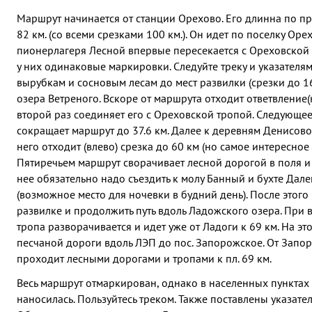
Маршрут начинается от станции Орехово. Его длинна по пр
82 км. (со всеми срезками 100 км.). Он идет по поселку Оре
пионерлагеря Лесной впервые пересекается с Ореховской 
у них одинаковые маркировки. Следуйте треку и указателям
вырубкам и сосновым лесам до мест развилки (срезки до 16
озера Ветреного. Вскоре от маршрута отходит ответвление(
второй раз соединяет его с Ореховской тропой. Следующее
сокращает маршрут до 37.6 км. Далее к деревням Денисово 
него отходит (влево) срезка до 60 км (но самое интересное 
Пятиречьем маршрут сворачивает лесной дорогой в поля и 
нее обязательно надо съездить к молу Банный и бухте Дале
(возможное место для ночевки в будний день). После этого 
развилке и продолжить путь вдоль Ладожского озера. При 
тропа разворачивается и идет уже от Ладоги к 69 км. На это
песчаной дороги вдоль ЛЭП до пос. Запорожское. От Запо
проходит лесными дорогами и тропами к пл. 69 км.
Весь маршрут отмаркирован, однако в населенных пунктах
наносилась. Пользуйтесь треком. Также поставлены указател