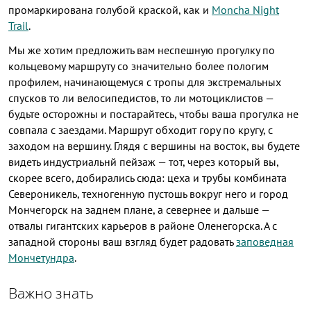
промаркирована голубой краской, как и
Moncha Night
Trail
.
Мы же хотим предложить вам неспешную прогулку по
кольцевому маршруту со значительно более пологим
профилем, начинающемуся с тропы для экстремальных
спусков то ли велосипедистов, то ли мотоциклистов —
будьте осторожны и постарайтесь, чтобы ваша прогулка не
совпала с заездами. Маршрут обходит гору по кругу, с
заходом на вершину. Глядя с вершины на восток, вы будете
видеть индустриальнй пейзаж — тот, через который вы,
скорее всего, добирались сюда: цеха и трубы комбината
Североникель, техногенную пустошь вокруг него и город
Мончегорск на заднем плане, а севернее и дальше —
отвалы гигантских карьеров в районе Оленегорска. А с
западной стороны ваш взгляд будет радовать
заповедная
Мончетундра
.
Важно знать