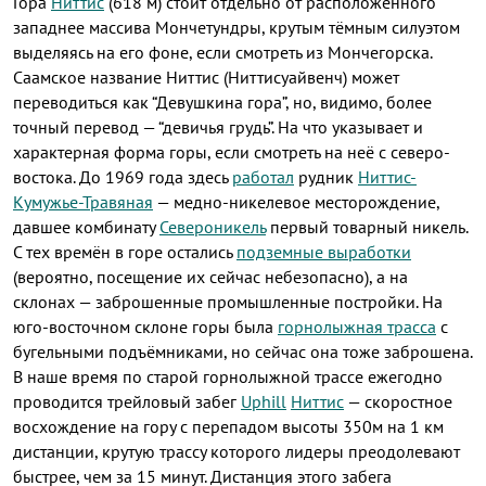
Гора
Ниттис
(618 м) стоит отдельно от расположенного
западнее массива Мончетундры, крутым тёмным силуэтом
выделяясь на его фоне, если смотреть из Мончегорска.
Саамское название Ниттис (Ниттисуайвенч) может
переводиться как “Девушкина гора”, но, видимо, более
точный перевод — “девичья грудь”. На что указывает и
характерная форма горы, если смотреть на неё с северо-
востока. До 1969 года здесь
работал
рудник
Ниттис-
Кумужье-Травяная
— медно-никелевое месторождение,
давшее комбинату
Североникель
первый товарный никель.
С тех времён в горе остались
подземн
ые выработки
(вероятно, посещение их сейчас небезопасно), а на
склонах — заброшенные промышленные постройки. На
юго-восточном склоне горы была
горнолыжная трасса
с
бугельными подъёмниками, но сейчас она тоже заброшена.
В наше время по старой горнолыжной трассе ежегодно
проводится трейловый забег
Uphill
Ниттис
— скоростное
восхождение на гору с перепадом высоты 350м на 1 км
дистанции, крутую трассу которого лидеры преодолевают
быстрее, чем за 15 минут. Дистанция этого забега