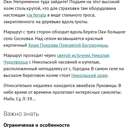
Оки. Непременно туда зайдите! Подъем на этот высокий
холм столь крутой, что для страховки там оборудована
настоящая
via ferrata
в виде стального троса,
закрепленного на деревьях вдоль тропы.
Маршрут с трех сторон обходит вдоль берега Оки большое
село Сосновка. Над селом возвышается красный
кирпичный
Храм Покрова Пресвятой Богородицы
.
Маршрут проходит через
святой источник Николая
Чудотворца
с Никольской часовней и купелью,
расположенный неподалеку от с. Городна. В самом селе на
высоком береговом холме стоит
Никольский храм
.
Относительно недалеко находится авиабаза Луховицы. В
небе время от времени пролетают интересные самолеты:
МиГи, Су, Л-39...
Важно знать
Ограничения и особенности