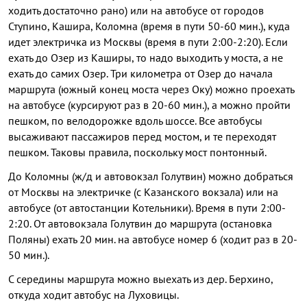
ходить достаточно рано) или на автобусе от городов
Ступино, Кашира, Коломна (время в пути 50-60 мин.), куда
идет электричка из Москвы (время в пути 2:00-2:20). Если
ехать до Озер из Каширы, то надо выходить у моста, а не
ехать до самих Озер. Три километра от Озер до начала
маршрута (южный конец моста через Оку) можно проехать
на автобусе (курсируют раз в 20-60 мин.), а можно пройти
пешком, по велодорожке вдоль шоссе. Все автобусы
высаживают пассажиров перед мостом, и те переходят
пешком. Таковы правила, поскольку мост понтонный.
До Коломны (ж/д и автовокзал Голутвин) можно добраться
от Москвы на электричке (с Казанского вокзала) или на
автобусе (от автостанции Котельники). Время в пути 2:00-
2:20. От автовокзала Голутвин до маршрута (остановка
Поляны) ехать 20 мин. на автобусе номер 6 (ходит раз в 20-
50 мин.).
С середины маршрута можно выехать из дер. Берхино,
откуда ходит автобус на Луховицы.