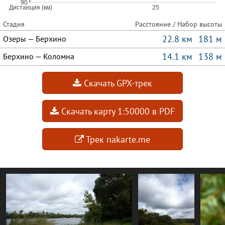
Стадия
Расстояние / Набор высоты
22.8 км
181 м
Озеры — Берхино
14.1 км
138 м
Берхино — Коломна
Скачать GPX-трек
Скачать карту 1:50000 в PDF
Трек nakarte.me