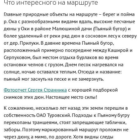
Что интересного на маршруте
Главные природные объекты на маршруте – берег и пойма
р. Ока с разнообразными видами вдаль, высокие песчаные
дюны у Оки в районе Малюшиной дачи (Пьяный бугор) и
более удаленный от реки ряд дюн в сосновом лесу к северу
от дер. Прилуки. В давние времена Пьяный бугор,
расположенный примерно посередине между Каширой и
Серпуховом, был местом отдыха бурлаков во время
остановки челнов с грузом. Днем песок нагревался на
солнце, ночью оставался теплым. Отсюда и название:
пьяный мог заснуть на песке и не замерзнуть.
Фотоотчет Сергея Странника
с хорошей подборкой
снимков этих дюн. Настоящее место силы!
К сожалению, несколько лет назад эти земли перешли в
собственность ОАО Туровский. Подходы к Пьяному бугру
перекопаны траншеями, стоят запрещающие таблички,
заборы. Поэтому маркированный маршрут проложен не
через дюну, а мимо, по дороге. Хотя видны следы