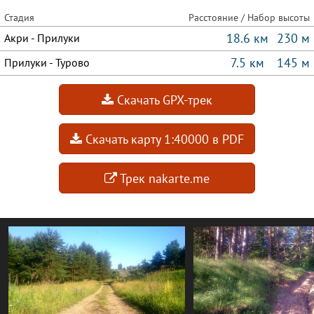
Стадия
Расстояние / Набор высоты
18.6 км
230 м
Акри - Прилуки
7.5 км
145 м
Прилуки - Турово
Скачать GPX-трек
Скачать карту 1:40000 в PDF
Трек nakarte.me