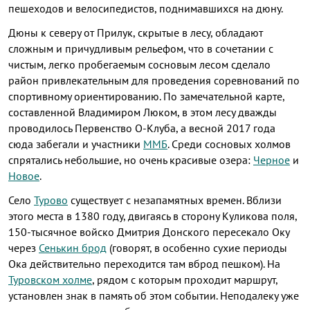
пешеходов и велосипедистов, поднимавшихся на дюну.
Дюны к северу от Прилук, скрытые в лесу, обладают
сложным и причудливым рельефом, что в сочетании с
чистым, легко пробегаемым сосновым лесом сделало
район привлекательным для проведения соревнований по
спортивному ориентированию. По замечательной карте,
составленной Владимиром Люком, в этом лесу дважды
проводилось Первенство О-Клуба, а весной 2017 года
сюда забегали и участники
ММБ
. Среди сосновых холмов
спрятались небольшие, но очень красивые озера:
Черное
и
Новое
.
Село
Турово
существует с незапамятных времен. Вблизи
этого места в 1380 году, двигаясь в сторону Куликова поля,
150-тысячное войско Дмитрия Донского пересекало Оку
через
Сенькин брод
(говорят, в особенно сухие периоды
Ока действительно переходится там вброд пешком). На
Туровском холме
, рядом с которым проходит маршрут,
установлен знак в память об этом событии. Неподалеку уже