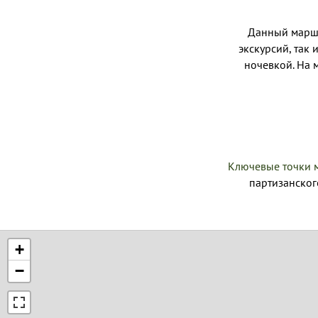
Данный маршр
экскурсий, так
ночевкой. На м
Ключевые точки 
партизанског
+
−