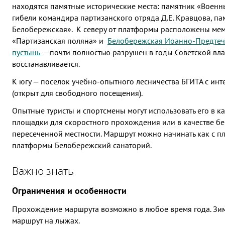
находятся памятные исторические места: памятник «Военны
гибели командира партизанского отряда Д.Е. Кравцова, п
Белобережская». К северу от платформы расположены ме
«Партизанская поляна» и
Белобережская Иоанно-Предтеч
пустынь
—почти полностью разрушен в годы Советской влас
восстанавливается.
К югу — поселок учебно-опытного лесничества БГИТА с ин
(открыт для свободного посещения).
Опытные туристы и спортсмены могут использовать его в к
площадки для скоростного прохождения или в качестве бе
пересеченной местности. Маршрут можно начинать как с пл
платформы Белобережский санаторий.
Важно знать
Ограничения и особенности
Прохождение маршрута возможно в любое время года. Зи
маршрут на лыжах.