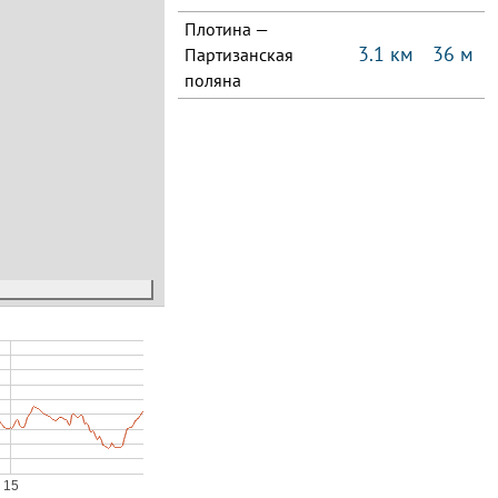
Плотина —
3.1 км
36 м
Партизанская
поляна