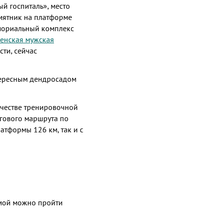
й госпиталь», место
амятник на платформе
мориальный комплекс
енская мужская
ти, сейчас
тересным дендросадом
ачестве тренировочной
гового маршрута по
атформы 126 км, так и с
мой можно пройти