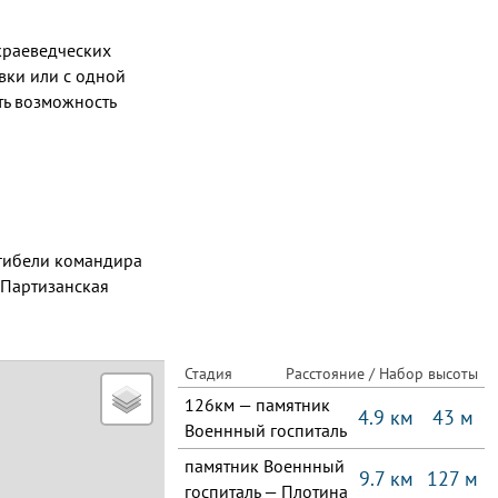
краеведческих
вки или с одной
сть возможность
 гибели командира
«Партизанская
Стадия
Расстояние / Набор высоты
126км — памятник
4.9 км
43 м
Военнный госпиталь
памятник Военнный
9.7 км
127 м
госпиталь — Плотина