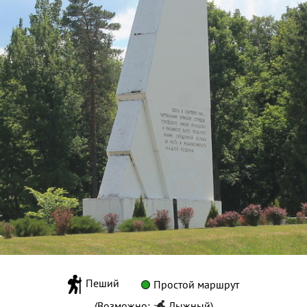
Пеший
Простой маршрут
(Возможно:
Лыжный
)